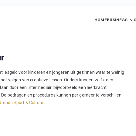
HOME
BUSINESS
rs Baseball Academy
Topsport Centrum
ur
t lesgeld voor kinderen en jongeren uit gezinnen waar te weinig
f het volgen van creatieve lessen. Ouders kunnen zelf geen
an door een intermediair: bijvoorbeeld een leerkracht,
r. De bedragen en procedures kunnen per gemeente verschillen.
fonds Sport & Cultuur
.