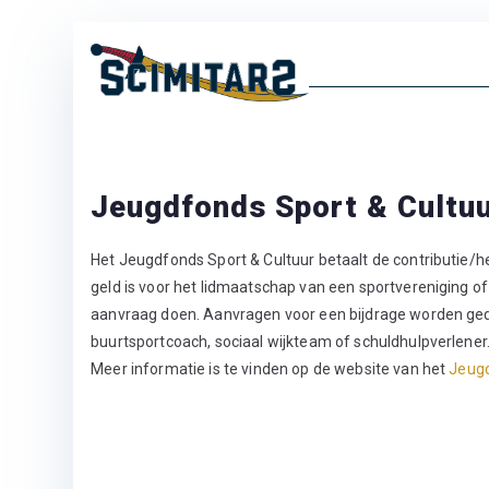
Ga
naar
Scimita
Erkend Regionaal 
de
inhoud
Jeugdfonds Sport & Cultu
Het Jeugdfonds Sport & Cultuur betaalt de contributie/he
geld is voor het lidmaatschap van een sportvereniging o
aanvraag doen. Aanvragen voor een bijdrage worden geda
buurtsportcoach, sociaal wijkteam of schuldhulpverlene
Meer informatie is te vinden op de website van het
Jeugd