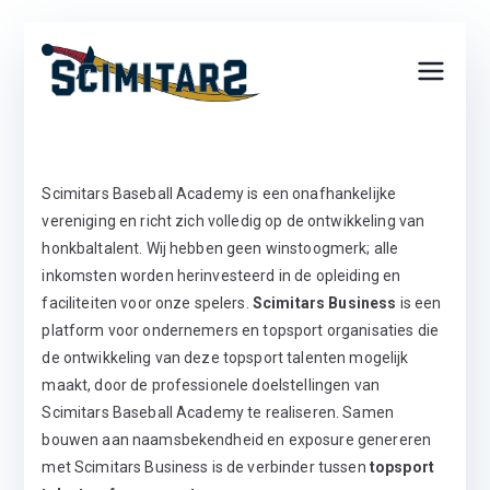
Ga
naar
Scimita
Erkend Regionaal
de
inhoud
Topsport Centrum
rs
Scimitars Baseball Academy is een onafhankelijke
Basebal
vereniging en richt zich volledig op de ontwikkeling van
honkbaltalent. Wij hebben geen winstoogmerk; alle
l
inkomsten worden herinvesteerd in de opleiding en
faciliteiten voor onze spelers.
Scimitars Business
is een
platform voor ondernemers en topsport organisaties die
Acade
de ontwikkeling van deze topsport talenten mogelijk
maakt, door de professionele doelstellingen van
my
Scimitars Baseball Academy te realiseren. Samen
bouwen aan naamsbekendheid en exposure genereren
met Scimitars Business is de verbinder tussen
topsport