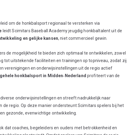
leid om de honkbalsport regionaal te versterken via
e
leidt Scimitars Baseball Academy jeugdig honkbaltalent uit de
ntwikkeling en gelijke kansen
, niet commercieel gewin.
rs de mogelijkheid te bieden zich optimaal te ontwikkelen, zowel
ng tot uitstekende faciliteiten en trainingen op topniveau, zodat zij
 verenigingen en onderwijsinstellingen uit de regio actief
gehele honkbalsport in Midden‑Nederland
profiteert van de
verse onderwijsinstellingen en streeft nadrukkelijk naar
de regio. Op deze manier ondersteunt Scimitars spelers bij het
 een gezonde, evenwichtige ontwikkeling.
ok dat coaches, begeleiders en ouders met betrokkenheid en