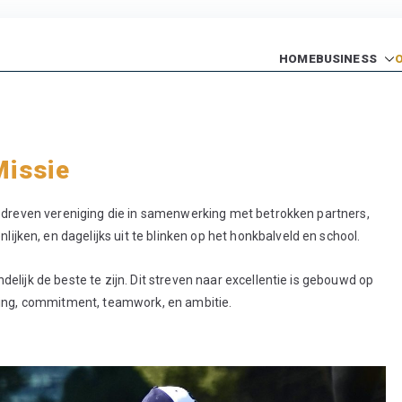
HOME
BUSINESS
rs Baseball Academy
Topsport Centrum
Missie
edreven vereniging die in samenwerking met betrokken partners,
ijken, en dagelijks uit te blinken op het honkbalveld en school.
elijk de beste te zijn. Dit streven naar excellentie is gebouwd op
ing, commitment, teamwork, en ambitie.