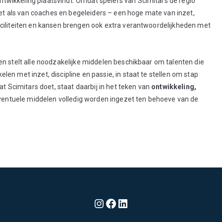
wikkeling plaatsvindt. Omdat spelers van Scimitars de regio
 als van coaches en begeleiders – een hoge mate van inzet,
aciliteiten en kansen brengen ook extra verantwoordelijkheden met
en stelt alle noodzakelijke middelen beschikbaar om talenten die
en met inzet, discipline en passie, in staat te stellen om stap
at Scimitars doet, staat daarbij in het teken van
ontwikkeling,
eventuele middelen volledig worden ingezet ten behoeve van de
Instagram
Facebook
LinkedIn