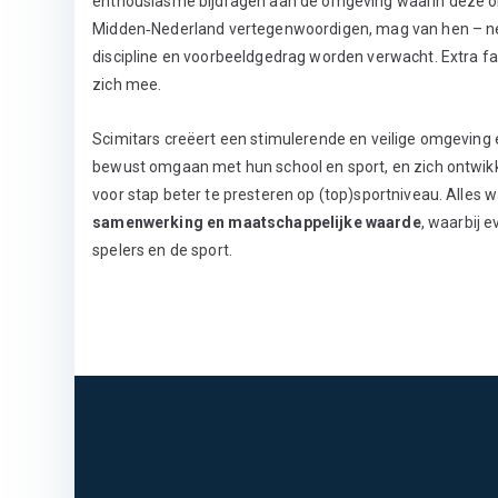
enthousiasme bijdragen aan de omgeving waarin deze ont
Midden‑Nederland vertegenwoordigen, mag van hen – net
discipline en voorbeeldgedrag worden verwacht. Extra f
zich mee.
Scimitars creëert een stimulerende en veilige omgeving 
bewust omgaan met hun school en sport, en zich ontwikkel
voor stap beter te presteren op (top)sportniveau. Alles w
samenwerking en maatschappelijke waarde
, waarbij 
spelers en de sport.