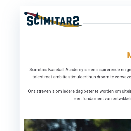
Ga
naar
Scimita
Erkend Regionaal 
de
inhoud
Scimitars Baseball Academy is een inspirerende en g
talent met ambitie stimuleert hun droom te verwezenl
Ons streven is om iedere dag beter te worden om uiteind
een fundament van ontwikkel