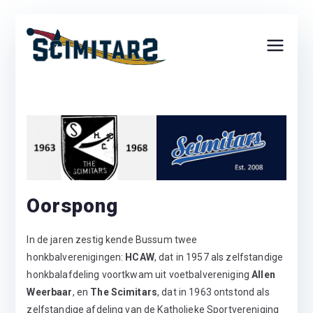
Ga
naar
Scimita
Erkend Regionaal
de
inhoud
Topsport Centrum
rs
Basebal
l
Oorspong
Acade
In de jaren zestig kende Bussum twee
my
honkbalverenigingen:
HCAW
, dat in 1957 als zelfstandige
honkbalafdeling voortkwam uit voetbalvereniging
Allen
Weerbaar
, en
The Scimitars
, dat in 1963 ontstond als
zelfstandige afdeling van de Katholieke Sportvereniging