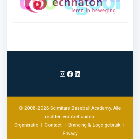
Instagram
Facebook
LinkedIn
© 2008-2026 Scimitars Baseball Academy. Alle
rechten voorbehouden.
Organisatie
|
Contact
|
Branding & Logo gebruik
|
Privacy